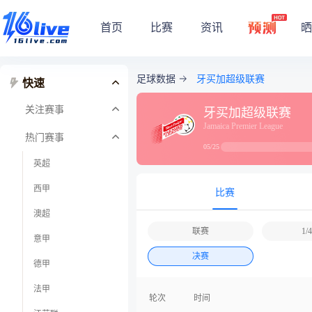
首页
比赛
资讯
晒
足球数据
牙买加超级联赛
快速
关注赛事
牙买加超级联赛
Jamaica Premier League
热门赛事
05/25
英超
西甲
比赛
澳超
联赛
1
意甲
决赛
德甲
法甲
轮次
时间