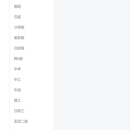
挪超
芬超
沙特联
美职联
日职联
韩K联
中甲
中乙
中冠
德乙
日职乙
亚冠二级