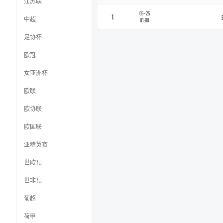
江苏联
05-25
1
中超
01:00
足协杯
欧冠
女亚洲杯
欧联
欧协联
欧国联
亚精英赛
世欧预
世非预
葡超
荷甲