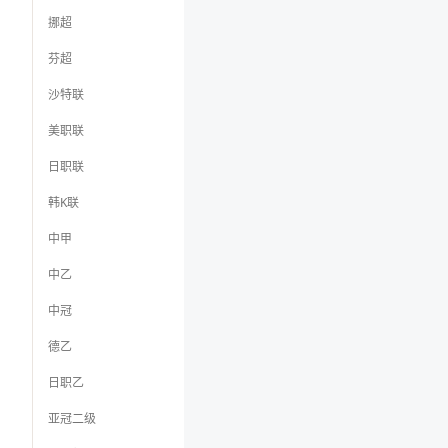
挪超
芬超
沙特联
美职联
日职联
韩K联
中甲
中乙
中冠
德乙
日职乙
亚冠二级