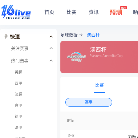
首页
比赛
资讯
晒
足球数据
澳西杯
快速
关注赛事
澳西杯
Western Australia Cup
热门赛事
英超
西甲
比赛
澳超
赛事
意甲
德甲
时间
法甲
09-02
因勒