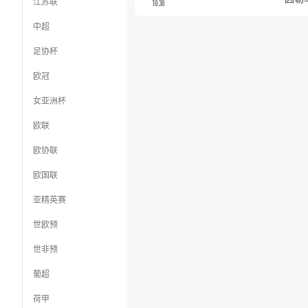
江苏联
10:30
中超
足协杯
欧冠
女亚洲杯
欧联
欧协联
欧国联
亚精英赛
世欧预
世非预
葡超
荷甲