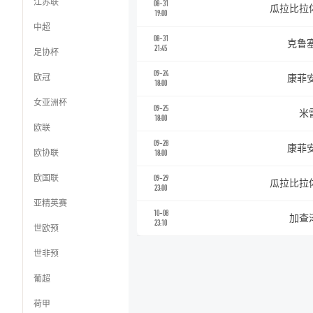
江苏联
08-31
瓜拉比拉
19:00
中超
08-31
克鲁塞
21:45
足协杯
09-24
欧冠
康菲安
18:00
女亚洲杯
09-25
米
18:00
欧联
09-28
康菲安
欧协联
18:00
欧国联
09-29
瓜拉比拉
23:00
亚精英赛
10-08
加查
23:10
世欧预
世非预
葡超
荷甲