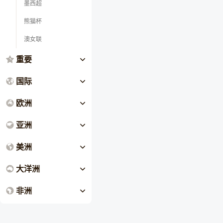
墨西超
熊猫杯
澳女联
重要
国际
欧洲
亚洲
美洲
大洋洲
非洲