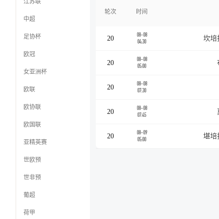
江苏联
轮次
时间
中超
08-08
足协杯
20
坎培
04:30
欧冠
08-08
20
05:00
女亚洲杯
08-08
20
欧联
07:30
欧协联
08-08
20
07:45
欧国联
08-09
20
堪培
05:00
亚精英赛
世欧预
世非预
葡超
荷甲