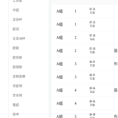
江苏联
07-25
中超
A组
1
17:30
足协杯
07-25
A组
1
17:30
欧冠
07-28
A组
2
女亚洲杯
16:45
欧联
07-28
A组
2
基
17:00
欧协联
08-01
A组
3
布
17:30
欧国联
08-01
亚精英赛
A组
3
17:30
世欧预
08-04
A组
4
基
16:45
世非预
08-04
A组
4
葡超
17:00
荷甲
08-08
A组
5
布