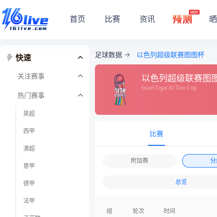
首页
比赛
资讯
晒
足球数据
以色列超级联赛图图杯
快速
关注赛事
以色列超级联赛图
Israel Ligat Al Toto Cup
热门赛事
英超
西甲
比赛
澳超
附加赛
分
意甲
总览
德甲
法甲
组
轮次
时间