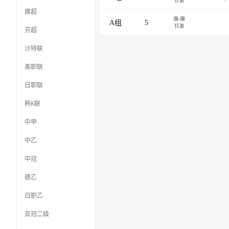
17:30
挪超
08-08
A组
5
17:30
芬超
沙特联
美职联
日职联
韩K联
中甲
中乙
中冠
德乙
日职乙
亚冠二级