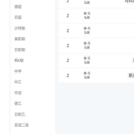
2
马科
14:00
挪超
08-15
2
芬超
14:00
沙特联
08-15
2
14:00
美职联
08-15
2
14:00
日职联
08-15
韩K联
2
14:00
中甲
08-15
2
斯
14:00
中乙
中冠
德乙
日职乙
亚冠二级