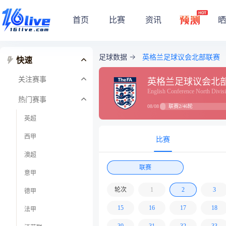
首页
比赛
资讯
晒
足球数据
英格兰足球议会北部联赛
快速
关注赛事
英格兰足球议会北
English Conference North Divis
热门赛事
联赛2/46轮
08/08
英超
西甲
比赛
澳超
联赛
意甲
轮次
1
2
3
德甲
15
16
17
18
法甲