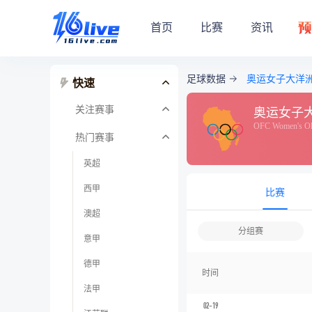
首页
比赛
资讯
足球数据
奥运女子大洋
快速
关注赛事
奥运女子
OFC Women's Oly
热门赛事
英超
西甲
比赛
澳超
分组赛
意甲
德甲
时间
法甲
02-19