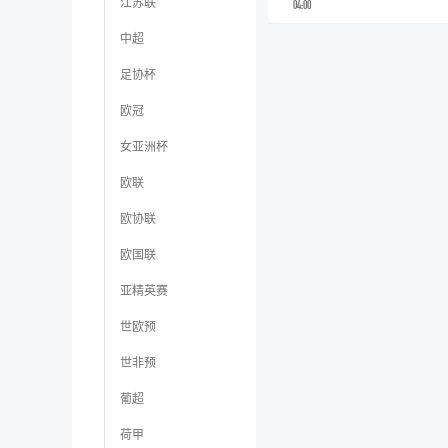
江苏联
04:00
中超
足协杯
欧冠
女亚洲杯
欧联
欧协联
欧国联
亚精英赛
世欧预
世非预
葡超
荷甲