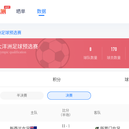
晒单
数据
洲足球预选赛
大洋洲足球预选赛
8
170
mpic qualification
球队数量
球员数量
积分
球
半决赛
决赛
比分
主队
客队
（半场）
11
-
1
新西兰女足
所罗门女足