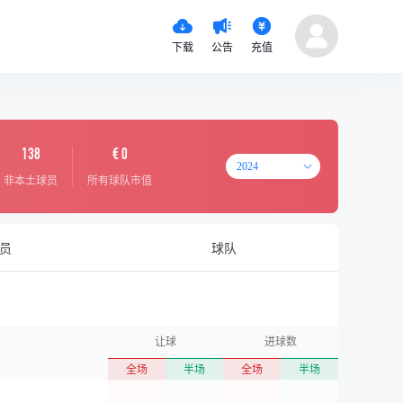
下载
公告
充值
138
€ 0
2024
非本土球员
所有球队市值
员
球队
让球
进球数
全场
半场
全场
半场