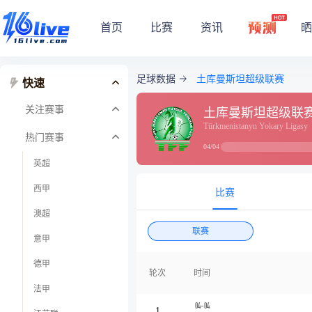
首页
比赛
资讯
晒
足球数据
土库曼斯坦超级联赛
快速
关注赛事
土库曼斯坦超级联
Türkmenistanyn Yokary Ligasy
热门赛事
04/04
英超
西甲
比赛
澳超
联赛
意甲
德甲
轮次
时间
法甲
04-04
1