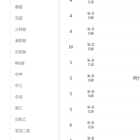
4
11:30
挪超
04-22
4
芬超
12:00
沙特联
04-22
4
13:00
美职联
04-23
10
15:00
日职联
04-26
5
韩K联
11:30
中甲
04-26
5
阿
12:00
中乙
04-26
5
12:00
中冠
04-26
德乙
5
12:30
日职乙
05-02
6
12:30
亚冠二级
05-02