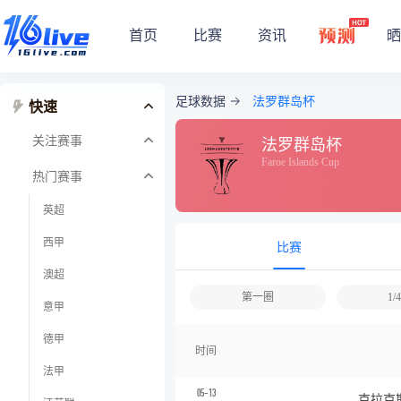
首页
比赛
资讯
晒
足球数据
法罗群岛杯
快速
关注赛事
法罗群岛杯
Faroe Islands Cup
热门赛事
英超
西甲
比赛
澳超
第一圈
1
意甲
德甲
时间
法甲
05-13
克拉克