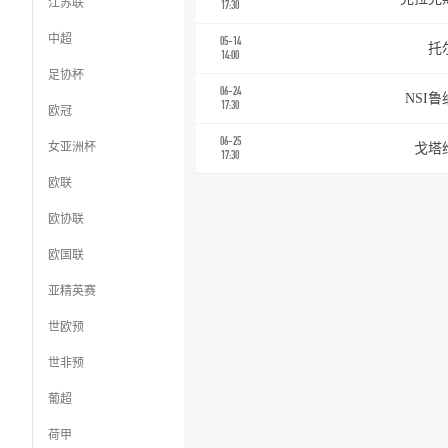
江苏联
17:30
中超
05-14
托
14:00
足协杯
06-24
NSI
17:30
欧冠
06-25
女亚洲杯
戈塔
17:30
欧联
欧协联
欧国联
亚精英赛
世欧预
世非预
葡超
荷甲