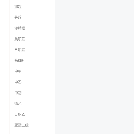
挪超
芬超
沙特联
美职联
日职联
韩K联
中甲
中乙
中冠
德乙
日职乙
亚冠二级