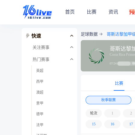
首页
比赛
资讯
足球数据
哥斯达黎加甲
快速
关注赛事
哥斯达黎
Costa Rica Prime
热门赛事
秋
07/24
英超
西甲
比赛
澳超
秋季联赛
意甲
轮次
1
2
德甲
15
16
17
法甲