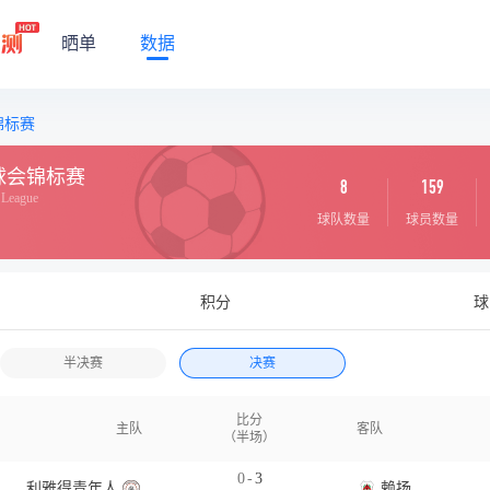
晒单
数据
锦标赛
球会锦标赛
8
159
League
球队数量
球员数量
积分
球
半决赛
决赛
比分
主队
客队
（半场）
0
-
3
利雅得青年人
赖扬