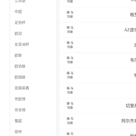
江苏联
19:00
中超
08-14
格
19:00
足协杯
08-14
AZ皮
19:00
欧冠
08-14
女亚洲杯
19:00
欧联
08-14
韦
19:00
欧协联
08-14
欧国联
19:00
亚精英赛
08-14
19:00
世欧预
08-14
切里
19:00
世非预
08-15
葡超
阿尔齐
16:00
荷甲
08-15