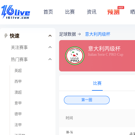
首页
比赛
资讯
晒
足球数据
意大利丙级杯
快速
关注赛事
意大利丙级杯
Italian Serie C PRO Cup
热门赛事
英超
西甲
比赛
澳超
第一圈
意甲
德甲
时间
法甲
08-14
卡