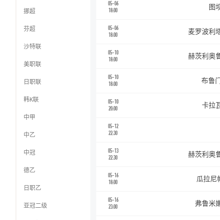
05-06
图
挪超
18:00
芬超
05-06
麦罗波利塔
18:00
沙特联
05-10
赫茨利奥鲁
18:00
美职联
05-10
布鲁门
日职联
18:00
韩K联
05-10
卡拉瓦
20:00
中甲
05-12
22:30
中乙
05-13
中冠
赫茨利奥鲁
22:30
德乙
05-16
瓜拉尼
18:00
日职乙
05-16
弗鲁米嫩
亚冠二级
23:00