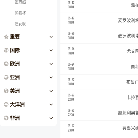
墨西超
05-17
雅
18:00
熊猫杯
05-17
麦罗波利塔
18:00
澳女联
05-20
重要
麦罗波利塔
18:00
国际
05-24
尤文图
18:00
欧洲
05-24
图
18:00
亚洲
05-27
布鲁门
18:00
美洲
05-27
卡拉瓦
22:00
大洋洲
05-27
赫茨利奥鲁
22:30
非洲
05-27
弗鲁米嫩
23:00