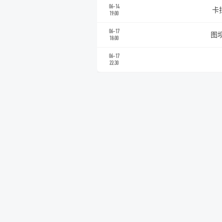
06-14
卡
19:00
06-17
图
18:00
06-17
22:30