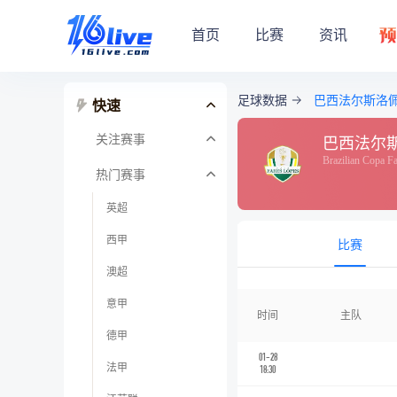
首页
比赛
资讯
足球数据
巴西法尔斯洛
快速
关注赛事
巴西法尔
Brazilian Copa F
热门赛事
英超
西甲
比赛
澳超
意甲
时间
主队
德甲
01-28
法甲
18:30