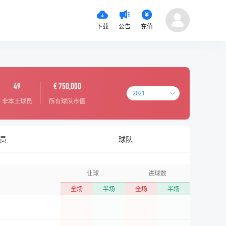
下载
公告
充值
49
€ 750,000
2021
非本土球员
所有球队市值
员
球队
让球
进球数
全场
半场
全场
半场