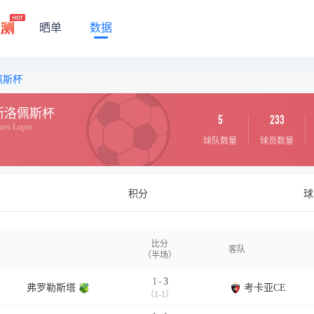
晒单
数据
佩斯杯
斯洛佩斯杯
5
233
ares Lopes
球队数量
球员数量
积分
球
比分
客队
（半场）
1
-
3
弗罗勒斯塔
考卡亚CE
（1-1）