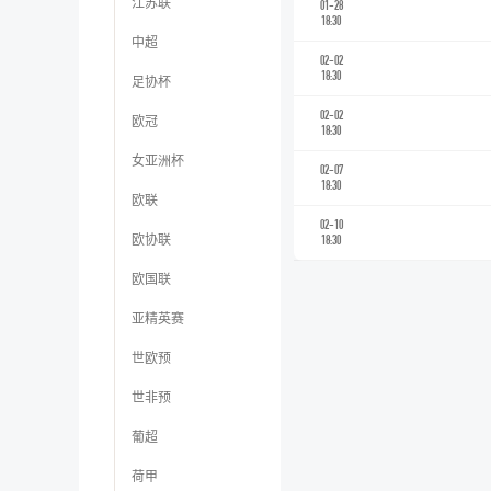
江苏联
01-28
18:30
中超
02-02
18:30
足协杯
02-02
欧冠
18:30
女亚洲杯
02-07
18:30
欧联
02-10
欧协联
18:30
欧国联
亚精英赛
世欧预
世非预
葡超
荷甲