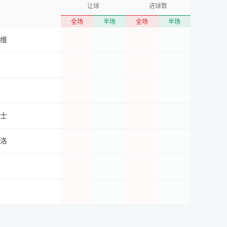
让球
进球数
全场
半场
全场
半场
维
士
洛