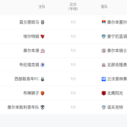
比分
主队
客队
（半场）
莫兰德斑马
VS
墨尔本塞尔
埃尔特姆
VS
曼宁厄蓝调
墨尔本港
VS
墨尔本骑士
布伦瑞克城
VS
北部吉隆勇
西部联青年FC
VS
兰沃里林弗
布琳狮子
VS
北鹰阳光
墨尔本胜利青年队
VS
诺夫克特