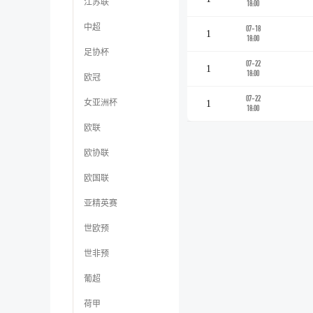
江苏联
18:00
中超
07-18
1
18:00
足协杯
07-22
1
18:00
欧冠
07-22
女亚洲杯
1
18:00
欧联
欧协联
欧国联
亚精英赛
世欧预
世非预
葡超
荷甲