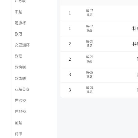
江苏联
06-17
中超
1
17:45
足协杯
06-17
1
科
17:45
欧冠
06-21
2
科
女亚洲杯
17:45
欧联
06-21
2
17:45
欧协联
06-26
3
17:45
欧国联
06-26
亚精英赛
3
17:45
世欧预
世非预
葡超
荷甲