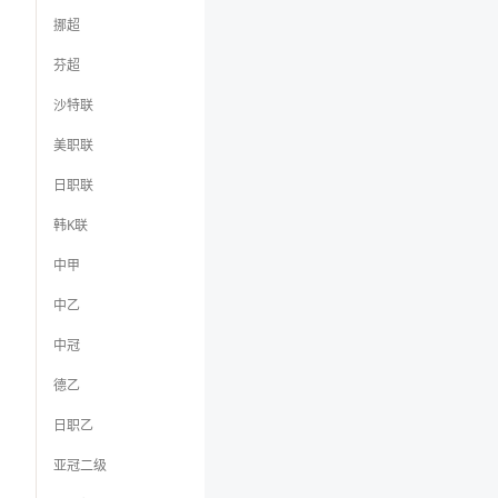
挪超
芬超
沙特联
美职联
日职联
韩K联
中甲
中乙
中冠
德乙
日职乙
亚冠二级