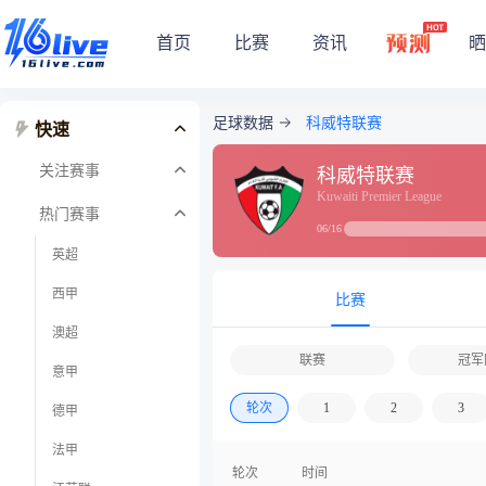
首页
比赛
资讯
晒
足球数据
科威特联赛
快速
关注赛事
科威特联赛
Kuwaiti Premier League
热门赛事
06/16
英超
西甲
比赛
澳超
联赛
冠军
意甲
轮次
1
2
3
德甲
法甲
轮次
时间