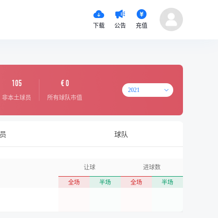
下载
公告
充值
105
€ 0
2021
非本土球员
所有球队市值
员
球队
让球
进球数
全场
半场
全场
半场