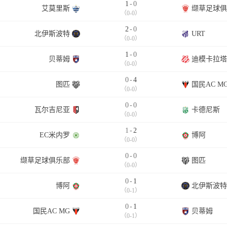
1
-
0
艾莫里斯
缬草足球俱
（0-0）
2
-
0
北伊斯波特
URT
（0-0）
1
-
0
贝蒂姆
迪模卡拉塔S
（0-0）
0
-
4
图匹
国民AC M
（0-0）
0
-
0
瓦尔吉尼亚
卡德尼斯
（0-0）
1
-
2
EC米内罗
博阿
（0-0）
0
-
0
缬草足球俱乐部
图匹
（0-0）
0
-
1
博阿
北伊斯波特
（0-1）
0
-
1
国民AC MG
贝蒂姆
（0-1）