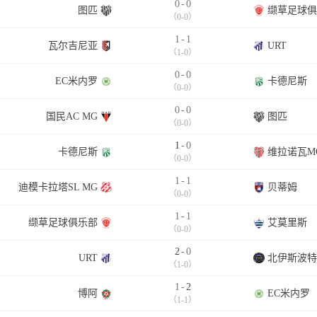
0
-
0
图匹
缬草足球俱
（0-0）
1
-
1
瓦尔吉尼亚
URT
（1-0）
0
-
0
EC米内罗
卡德尼斯
（0-0）
0
-
0
国民AC MG
图匹
（0-0）
1
-
0
卡德尼斯
维拉诺瓦M
（0-0）
1
-
1
迪模卡拉塔SL MG
贝蒂姆
（0-0）
1
-
1
缬草足球俱乐部
艾莫里斯
（0-0）
2
-
0
URT
北伊斯波特
（1-0）
1
-
2
博阿
EC米内罗
（1-1）