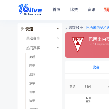
首页
比赛
资讯
足球数据
巴西米内罗乙
快速
关注赛事
巴西米内
BRA Campeonato
热门赛事
英超
西甲
比赛
澳超
意甲
轮次
时间
德甲
05-10
法甲
22:30