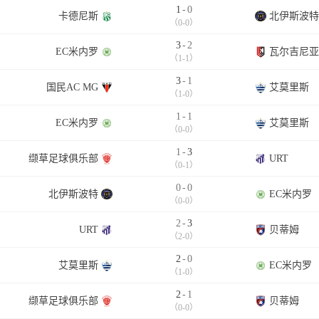
1
-
0
卡德尼斯
北伊斯波特
（0-0）
3
-
2
EC米内罗
瓦尔吉尼亚
（1-1）
3
-
1
国民AC MG
艾莫里斯
（1-0）
1
-
1
EC米内罗
艾莫里斯
（0-0）
1
-
3
缬草足球俱乐部
URT
（0-1）
0
-
0
北伊斯波特
EC米内罗
（0-0）
2
-
3
URT
贝蒂姆
（2-0）
2
-
0
艾莫里斯
EC米内罗
（1-0）
2
-
1
缬草足球俱乐部
贝蒂姆
（0-0）