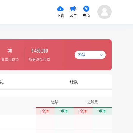
下载
公告
充值
30
€ 450,000
2024
非本土球员
所有球队市值
员
球队
让球
进球数
全场
半场
全场
半场