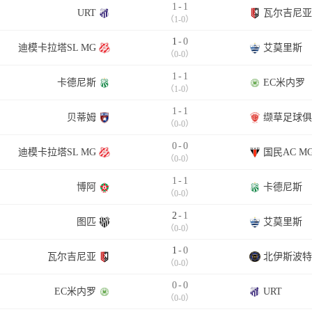
1
-
1
URT
瓦尔吉尼亚
（1-0）
1
-
0
迪模卡拉塔SL MG
艾莫里斯
（0-0）
1
-
1
卡德尼斯
EC米内罗
（1-0）
1
-
1
贝蒂姆
缬草足球俱
（0-0）
0
-
0
迪模卡拉塔SL MG
国民AC M
（0-0）
1
-
1
博阿
卡德尼斯
（0-0）
2
-
1
图匹
艾莫里斯
（0-0）
1
-
0
瓦尔吉尼亚
北伊斯波特
（0-0）
0
-
0
EC米内罗
URT
（0-0）