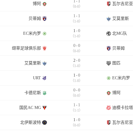
1
-
1
博阿
瓦尔吉尼亚
（0-0）
1
-
1
贝蒂姆
艾莫里斯
（1-0）
1
-
0
EC米内罗
北MG队
（1-0）
0
-
0
缬草足球俱乐部
贝蒂姆
（0-0）
2
-
0
艾莫里斯
图匹
（1-0）
1
-
0
URT
EC米内罗
（1-0）
0
-
0
卡德尼斯
博阿
（0-0）
1
-
1
国民AC MG
迪模卡拉塔S
（1-1）
1
-
0
北伊斯波特
瓦尔吉尼亚
（0-0）