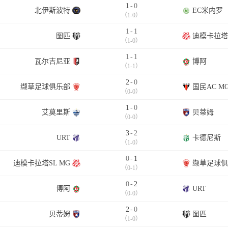
1
-
0
北伊斯波特
EC米内罗
（1-0）
1
-
1
图匹
迪模卡拉塔S
（1-0）
1
-
1
瓦尔吉尼亚
博阿
（1-1）
2
-
0
缬草足球俱乐部
国民AC M
（0-0）
1
-
0
艾莫里斯
贝蒂姆
（0-0）
3
-
2
URT
卡德尼斯
（1-0）
0
-
1
迪模卡拉塔SL MG
缬草足球俱
（0-1）
0
-
2
博阿
URT
（0-0）
2
-
0
贝蒂姆
图匹
（1-0）