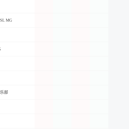
L MG
G
乐部