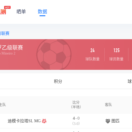
晒单
数据
级联赛
罗乙级联赛
24
125
 Mineiro 2
球队数量
球员数量
积分
球
比分
主队
客队
（半场）
4
-
0
迪模卡拉塔SL MG
图匹
（3-0）