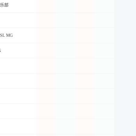
乐部
L MG
G