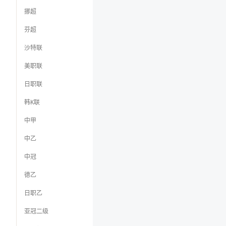
挪超
芬超
沙特联
美职联
日职联
韩K联
中甲
中乙
中冠
德乙
日职乙
亚冠二级