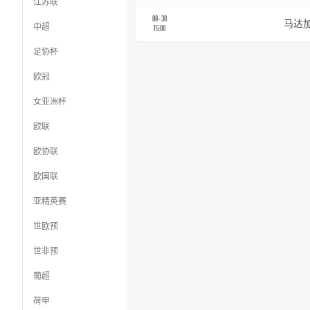
江苏联
08-30
马达
中超
15:00
足协杯
欧冠
女亚洲杯
欧联
欧协联
欧国联
亚精英赛
世欧预
世非预
葡超
荷甲