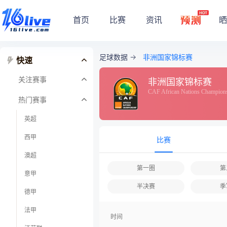
首页
比赛
资讯
晒
足球数据
非洲国家锦标赛
快速
关注赛事
非洲国家锦标赛
CAF African Nations Champion
热门赛事
英超
西甲
比赛
澳超
第一圈
第
意甲
半决赛
季
德甲
法甲
时间