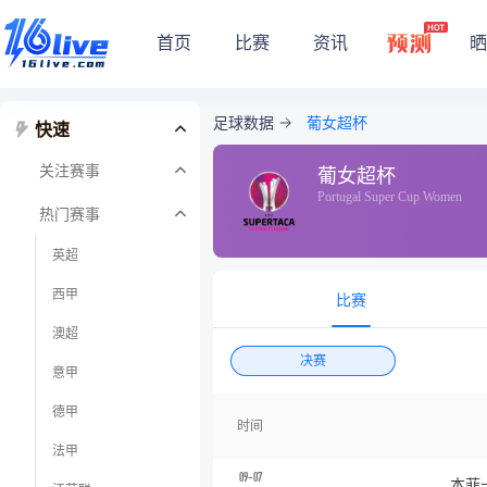
首页
比赛
资讯
晒
足球数据
葡女超杯
快速
关注赛事
葡女超杯
Portugal Super Cup Women
热门赛事
英超
西甲
比赛
澳超
决赛
意甲
德甲
时间
法甲
09-07
本菲