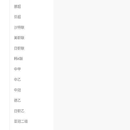
挪超
芬超
沙特联
美职联
日职联
韩K联
中甲
中乙
中冠
德乙
日职乙
亚冠二级