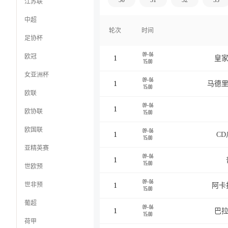
30
31
32
33
江苏联
中超
轮次
时间
足协杯
09-06
欧冠
1
皇家
15:00
女亚洲杯
09-06
1
马德里
15:00
欧联
09-06
1
欧协联
15:00
欧国联
09-06
1
C
15:00
亚精英赛
09-06
1
15:00
世欧预
09-06
世非预
1
阿卡
15:00
葡超
09-06
1
巴拉
15:00
荷甲