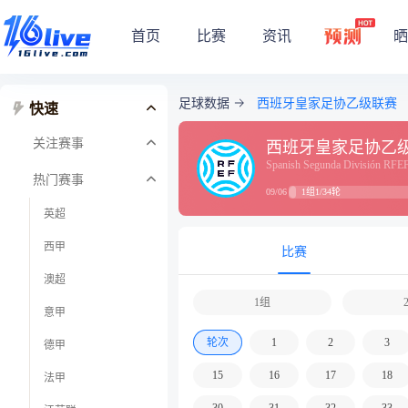
首页
比赛
资讯
晒
足球数据
西班牙皇家足协乙级联赛
快速
关注赛事
西班牙皇家足协乙
Spanish Segunda División RFE
热门赛事
1组1/34轮
09/06
英超
西甲
比赛
澳超
1组
意甲
轮次
1
2
3
德甲
15
16
17
18
法甲