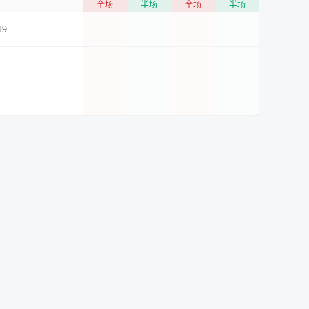
全场
半场
全场
半场
9