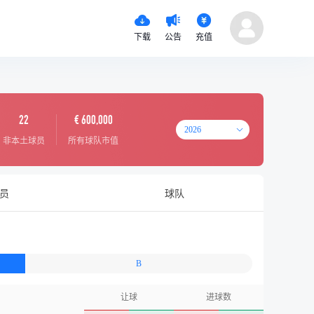
下载
公告
充值
22
€ 600,000
2026
非本土球员
所有球队市值
员
球队
B
让球
进球数