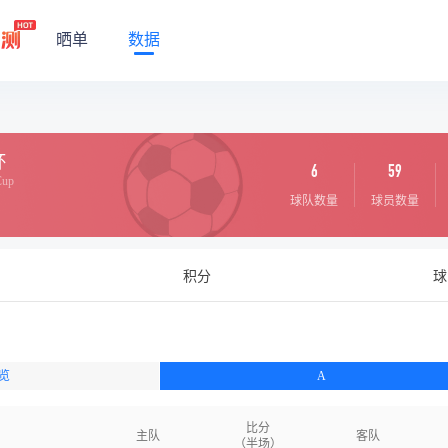
晒单
数据
杯
6
59
Cup
球队数量
球员数量
积分
球
览
A
比分
主队
客队
（半场）