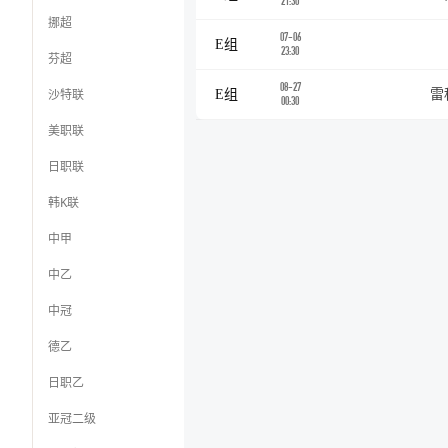
21:30
挪超
07-06
E组
23:30
芬超
08-27
沙特联
E组
雷
00:30
美职联
日职联
韩K联
中甲
中乙
中冠
德乙
日职乙
亚冠二级