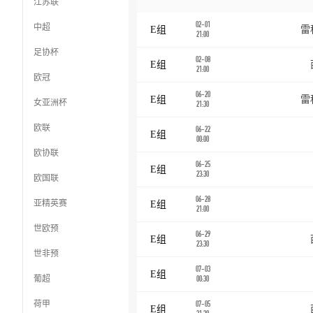
江苏联
02-01
中超
E组
雷
21:00
足协杯
02-08
E组
21:00
欧冠
06-20
E组
雷
女亚洲杯
21:30
欧联
06-22
E组
00:00
欧协联
06-25
E组
23:30
欧国联
06-28
亚精英赛
E组
21:00
世欧预
06-29
E组
23:30
世非预
07-03
E组
葡超
00:30
荷甲
07-05
E组