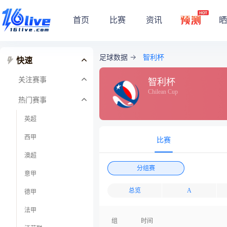
首页
比赛
资讯
晒
足球数据
智利杯
快速
关注赛事
智利杯
Chilean Cup
热门赛事
英超
西甲
比赛
澳超
分组赛
意甲
总览
A
德甲
法甲
组
时间