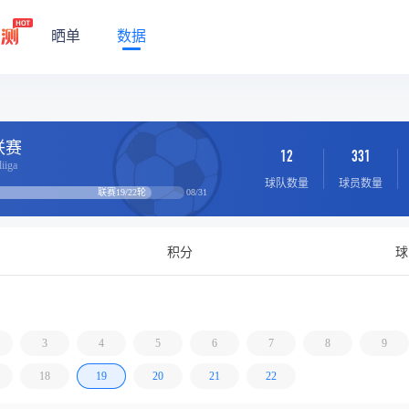
晒单
数据
联赛
12
331
iiga
球队数量
球员数量
联赛19/22轮
08/31
积分
球
3
4
5
6
7
8
9
18
19
20
21
22