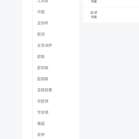
江苏联
19:00
中超
03-07
19:00
足协杯
欧冠
女亚洲杯
欧联
欧协联
欧国联
亚精英赛
世欧预
世非预
葡超
荷甲