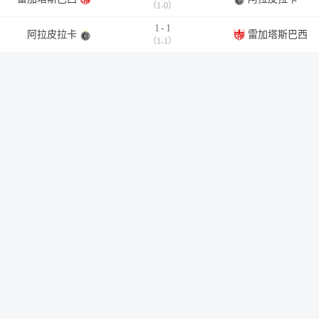
（1-0）
1
-
1
阿拉皮拉卡
雷加塔斯巴西
（1-1）