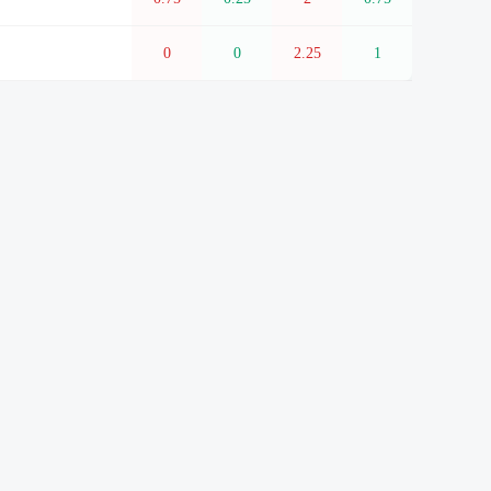
0
0
2.25
1