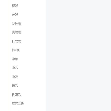
挪超
芬超
沙特联
美职联
日职联
韩K联
中甲
中乙
中冠
德乙
日职乙
亚冠二级