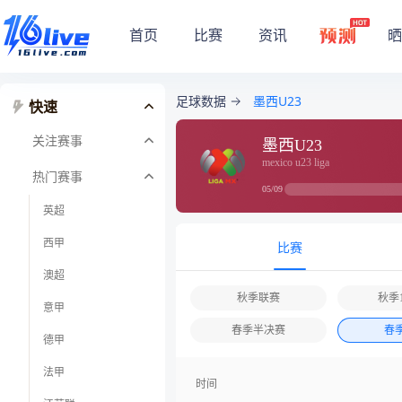
首页
比赛
资讯
晒
足球数据
墨西U23
快速
关注赛事
墨西U23
mexico u23 liga
热门赛事
05/09
英超
西甲
比赛
澳超
秋季联赛
秋季1
意甲
春季半决赛
春
德甲
法甲
时间