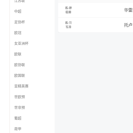
江苏联
05-09
华雷
中超
02:00
足协杯
05-11
托卢
15:10
欧冠
女亚洲杯
欧联
欧协联
欧国联
亚精英赛
世欧预
世非预
葡超
荷甲