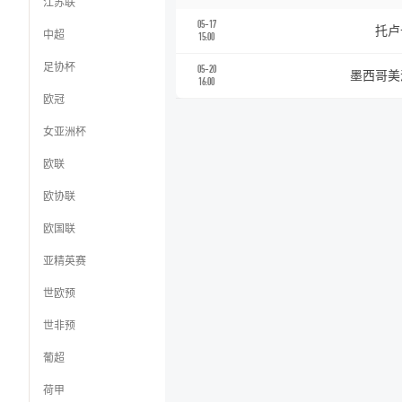
江苏联
05-17
托卢
中超
15:00
足协杯
05-20
墨西哥美
16:00
欧冠
女亚洲杯
欧联
欧协联
欧国联
亚精英赛
世欧预
世非预
葡超
荷甲