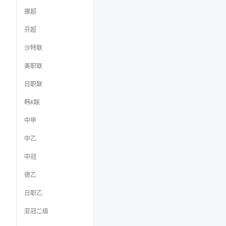
挪超
芬超
沙特联
美职联
日职联
韩K联
中甲
中乙
中冠
德乙
日职乙
亚冠二级