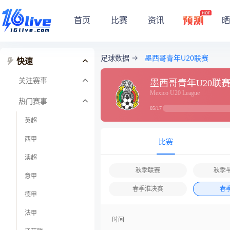
首页
比赛
资讯
晒
足球数据
墨西哥青年U20联赛
快速
关注赛事
墨西哥青年U20联
Mexico U20 League
热门赛事
05/17
英超
西甲
比赛
澳超
秋季联赛
秋季
意甲
春季淮决赛
春
德甲
法甲
时间