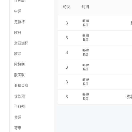
江苏联
轮次
时间
中超
08-08
足协杯
3
12:00
欧冠
08-08
3
14:00
女亚洲杯
08-09
3
欧联
11:00
欧协联
08-09
3
12:00
欧国联
08-09
3
12:00
亚精英赛
08-09
世欧预
3
弗
13:00
世非预
葡超
荷甲