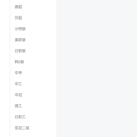
挪超
芬超
沙特联
美职联
日职联
韩K联
中甲
中乙
中冠
德乙
日职乙
亚冠二级