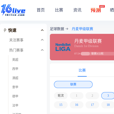
首页
比赛
资讯
晒
足球数据
丹麦甲级联赛
快速
关注赛事
丹麦甲级联赛
Danish 1st Division
热门赛事
联赛3/22轮
07/24
英超
西甲
比赛
澳超
联赛
意甲
轮次
1
2
3
德甲
15
16
17
18
法甲