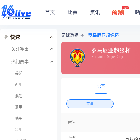
首页
比赛
资讯
晒
足球数据
罗马尼亚超级杯
快速
关注赛事
罗马尼亚超级杯
Romanian Super Cup
热门赛事
英超
西甲
比赛
澳超
赛事
意甲
德甲
时间
法甲
07-12
克拉约