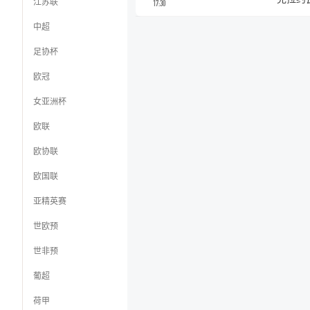
江苏联
17:30
中超
足协杯
欧冠
女亚洲杯
欧联
欧协联
欧国联
亚精英赛
世欧预
世非预
葡超
荷甲