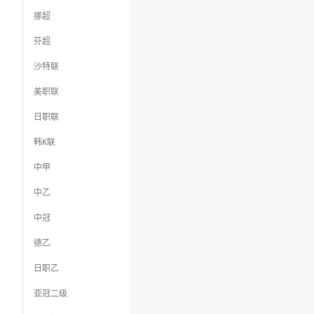
挪超
芬超
沙特联
美职联
日职联
韩K联
中甲
中乙
中冠
德乙
日职乙
亚冠二级