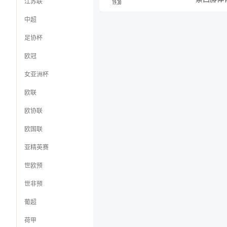
江苏联
19:30
中超
足协杯
欧冠
女亚洲杯
欧联
欧协联
欧国联
亚精英赛
世欧预
世非预
葡超
荷甲