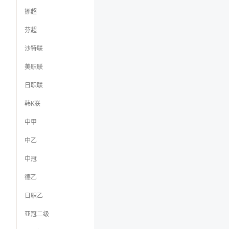
挪超
芬超
沙特联
美职联
日职联
韩K联
中甲
中乙
中冠
德乙
日职乙
亚冠二级