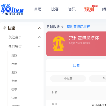
首页
比赛
资讯
晒
足球数据
玛利亚博尼塔杯
快速
关注赛事
玛利亚博尼塔杯
Copa Maria Bonita
热门赛事
英超
西甲
比赛
澳超
小组赛
半
意甲
德甲
时间
法甲
10-11
累西腓体