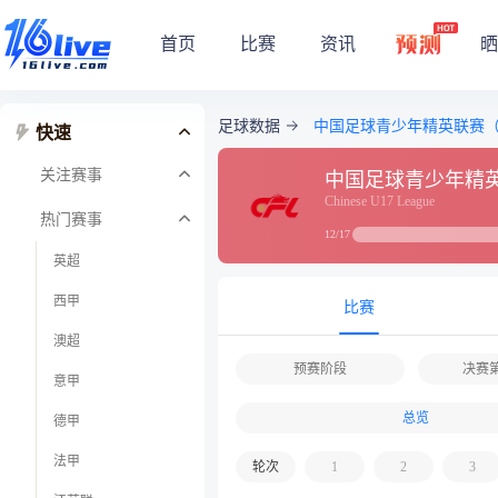
首页
比赛
资讯
晒
足球数据
中国足球青少年精英联赛（
快速
关注赛事
中国足球青少年精英
Chinese U17 League
热门赛事
12/17
英超
西甲
比赛
澳超
预赛阶段
决赛
意甲
总览
德甲
法甲
轮次
1
2
3