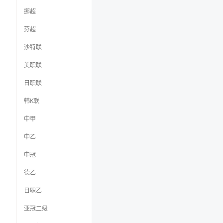
挪超
芬超
沙特联
美职联
日职联
韩K联
中甲
中乙
中冠
德乙
日职乙
亚冠二级