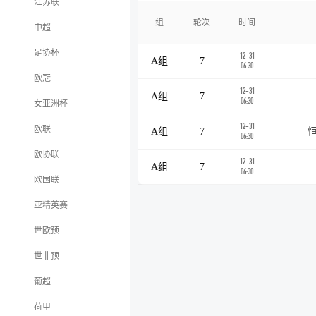
江苏联
组
轮次
时间
中超
足协杯
12-31
A组
7
06:30
欧冠
12-31
A组
7
06:30
女亚洲杯
12-31
欧联
A组
7
恒
06:30
欧协联
12-31
A组
7
06:30
欧国联
亚精英赛
世欧预
世非预
葡超
荷甲