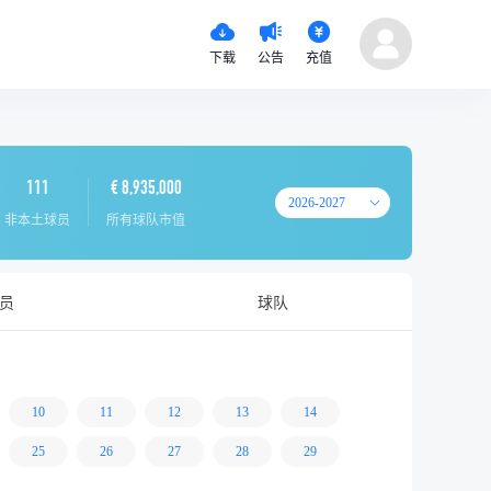
下载
公告
充值
111
€ 8,935,000
2026-2027
非本土球员
所有球队市值
员
球队
10
11
12
13
14
25
26
27
28
29