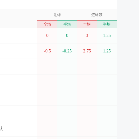
让球
进球数
全场
半场
全场
半场
0
0
3
1.25
-0.5
-0.25
2.75
1.25
队