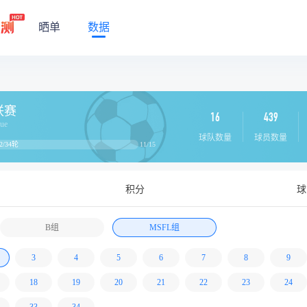
晒单
数据
联赛
16
439
gue
球队数量
球员数量
2/34轮
11/15
积分
球
B组
MSFL组
3
4
5
6
7
8
9
18
19
20
21
22
23
24