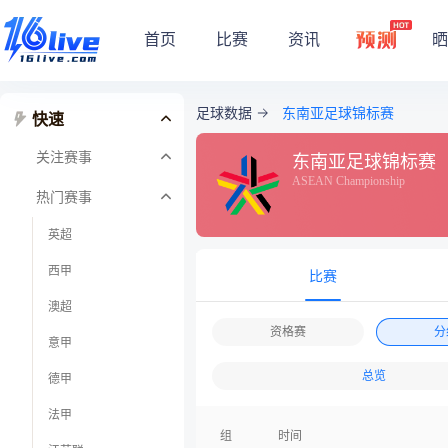
首页
比赛
资讯
晒
足球数据
东南亚足球锦标赛
快速
关注赛事
东南亚足球锦标赛
ASEAN Championship
热门赛事
英超
西甲
比赛
澳超
资格赛
分
意甲
总览
德甲
法甲
组
时间