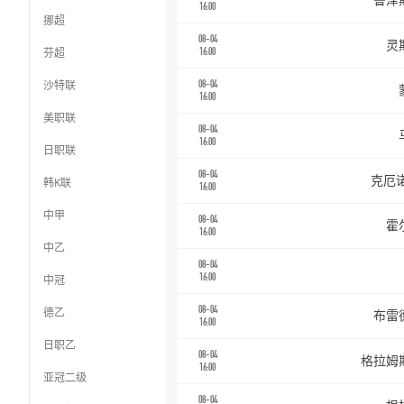
鲁泽
16:00
挪超
08-04
灵
芬超
16:00
沙特联
08-04
16:00
美职联
08-04
16:00
日职联
08-04
克厄诺
韩K联
16:00
中甲
08-04
霍
16:00
中乙
08-04
16:00
中冠
08-04
德乙
布雷
16:00
日职乙
08-04
格拉姆
16:00
亚冠二级
08-04