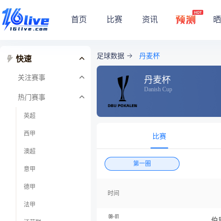
首页
比赛
资讯
晒
足球数据
丹麦杯
快速
关注赛事
丹麦杯
Danish Cup
热门赛事
英超
西甲
比赛
澳超
第一圈
意甲
德甲
时间
法甲
08-01
伯