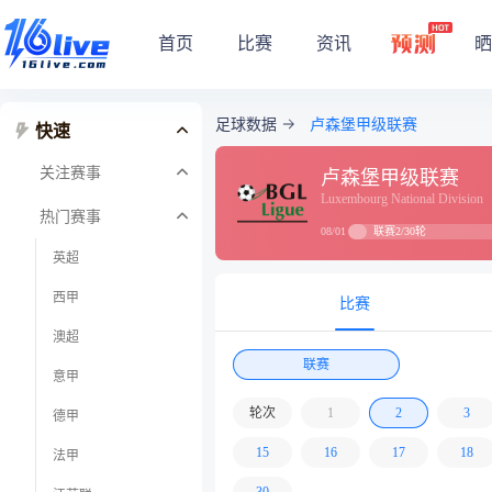
首页
比赛
资讯
晒
足球数据
卢森堡甲级联赛
快速
关注赛事
卢森堡甲级联赛
Luxembourg National Division
热门赛事
联赛2/30轮
08/01
英超
西甲
比赛
澳超
联赛
意甲
轮次
1
2
3
德甲
15
16
17
18
法甲