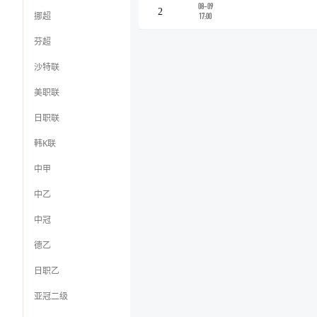
08-09
2
挪超
17:00
芬超
沙特联
美职联
日职联
韩K联
中甲
中乙
中冠
德乙
日职乙
亚冠二级