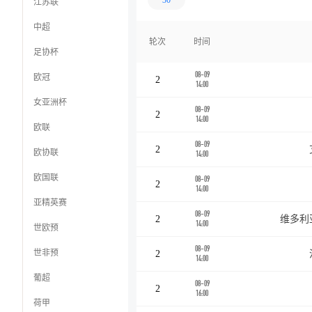
30
江苏联
中超
轮次
时间
足协杯
08-09
欧冠
2
14:00
女亚洲杯
08-09
2
14:00
欧联
08-09
2
欧协联
14:00
欧国联
08-09
2
14:00
亚精英赛
08-09
2
维多利
14:00
世欧预
08-09
世非预
2
14:00
葡超
08-09
2
16:00
荷甲