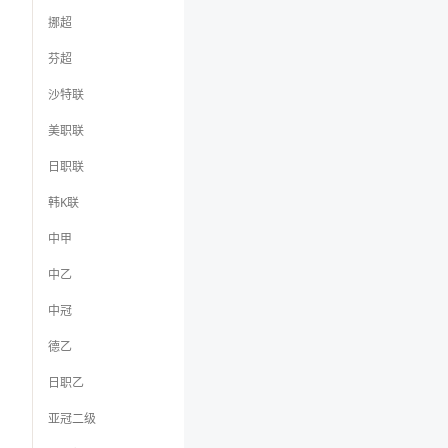
挪超
芬超
沙特联
美职联
日职联
韩K联
中甲
中乙
中冠
德乙
日职乙
亚冠二级