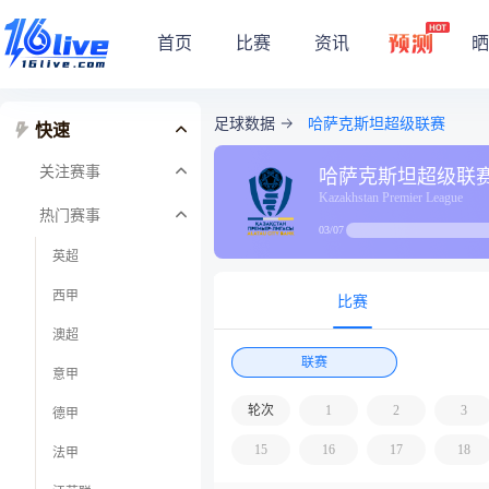
首页
比赛
资讯
晒
足球数据
哈萨克斯坦超级联赛
快速
关注赛事
哈萨克斯坦超级联
Kazakhstan Premier League
热门赛事
03/07
英超
西甲
比赛
澳超
联赛
意甲
轮次
1
2
3
德甲
15
16
17
18
法甲