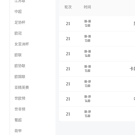
江苏联
轮次
时间
中超
08-08
足协杯
21
12:00
欧冠
08-08
21
13:00
女亚洲杯
08-08
21
欧联
14:00
欧协联
08-08
21
卡
15:00
欧国联
08-09
21
13:00
亚精英赛
08-09
世欧预
21
14:00
世非预
08-09
21
15:00
葡超
荷甲