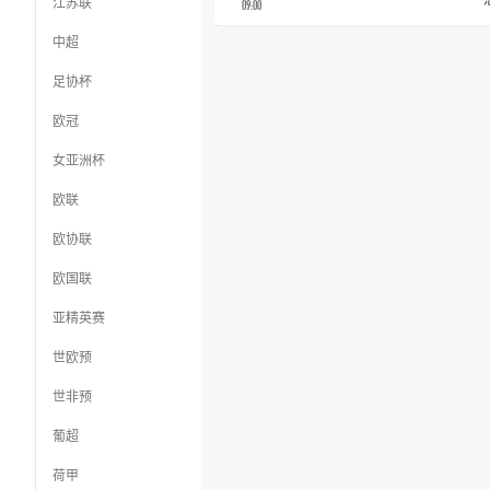
江苏联
09:00
中超
足协杯
欧冠
女亚洲杯
欧联
欧协联
欧国联
亚精英赛
世欧预
世非预
葡超
荷甲