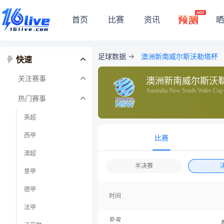
首页
比赛
资讯
晒
足球数据
澳洲新南威尔斯沃勒塔杯
快速
关注赛事
澳洲新南威尔斯沃
Australia New South Wales Cup
热门赛事
英超
西甲
比赛
澳超
半决赛
意甲
德甲
时间
法甲
07-02