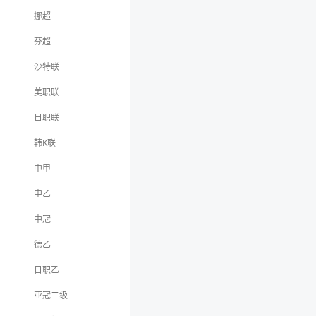
挪超
芬超
沙特联
美职联
日职联
韩K联
中甲
中乙
中冠
德乙
日职乙
亚冠二级