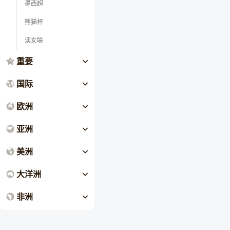
墨西超
熊猫杯
澳女联
重要
国际
欧洲
亚洲
美洲
大洋洲
非洲