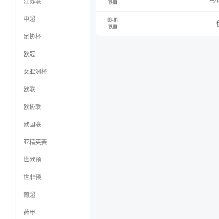
江苏联
19:00
中超
03-01
19:00
足协杯
欧冠
女亚洲杯
欧联
欧协联
欧国联
亚精英赛
世欧预
世非预
葡超
荷甲