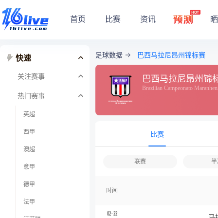
首页
比赛
资讯
晒
足球数据
巴西马拉尼昂州锦标赛
快速
关注赛事
巴西马拉尼昂州锦
Brazilian Campeonato Maranhen
热门赛事
英超
西甲
比赛
澳超
联赛
半
意甲
德甲
时间
法甲
02-22
马