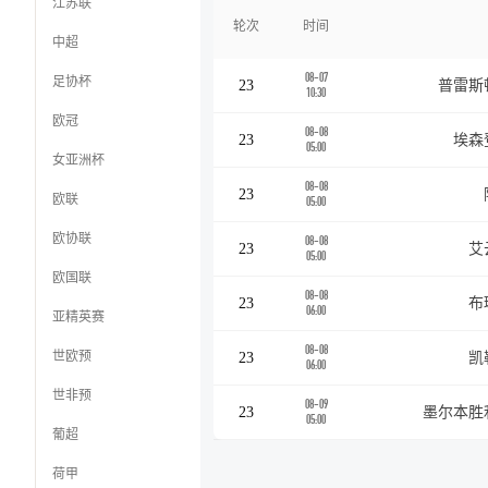
江苏联
轮次
时间
中超
08-07
足协杯
23
普雷斯
10:30
欧冠
08-08
23
埃森
05:00
女亚洲杯
08-08
23
欧联
05:00
欧协联
08-08
23
艾
05:00
欧国联
08-08
23
布
06:00
亚精英赛
08-08
世欧预
23
凯
06:00
世非预
08-09
23
墨尔本胜
05:00
葡超
荷甲