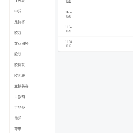
江苏联
10:20
中超
10-14
10:30
足协杯
11-14
10:20
欧冠
11-18
女亚洲杯
10:15
欧联
欧协联
欧国联
亚精英赛
世欧预
世非预
葡超
荷甲