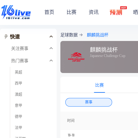
首页
比赛
资讯
晒
足球数据
麒麟挑战杯
快速
关注赛事
麒麟挑战杯
Japanese Challenge Cup
热门赛事
英超
西甲
比赛
澳超
赛事
意甲
德甲
时间
法甲
10-10