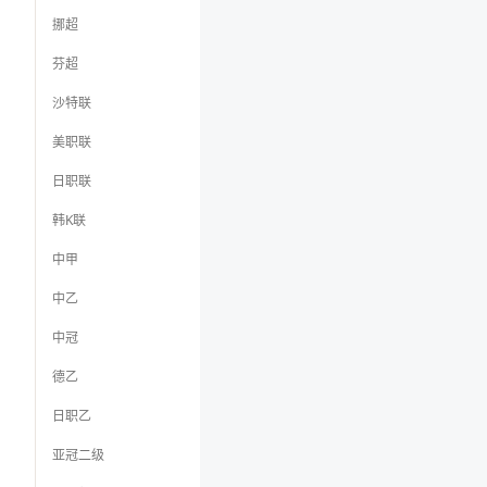
挪超
芬超
沙特联
美职联
日职联
韩K联
中甲
中乙
中冠
德乙
日职乙
亚冠二级