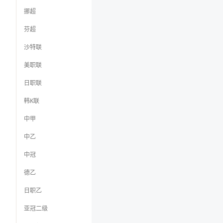
挪超
芬超
沙特联
美职联
日职联
韩K联
中甲
中乙
中冠
德乙
日职乙
亚冠二级