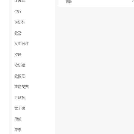
江苏联
00:05
中超
足协杯
欧冠
女亚洲杯
欧联
欧协联
欧国联
亚精英赛
世欧预
世非预
葡超
荷甲