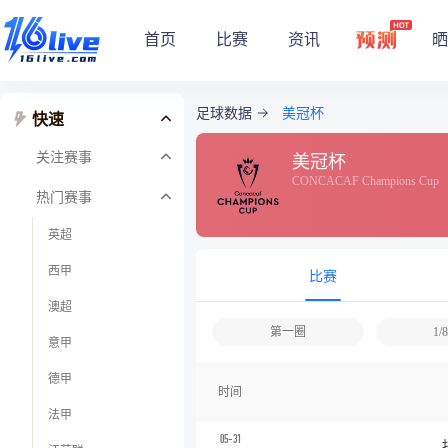
首页
比赛
资讯
晒
足球数据
美冠杯
快速
关注赛事
美冠杯
CONCACAF Champions Cup
热门赛事
英超
西甲
比赛
澳超
第一圈
1
意甲
德甲
时间
法甲
05-31