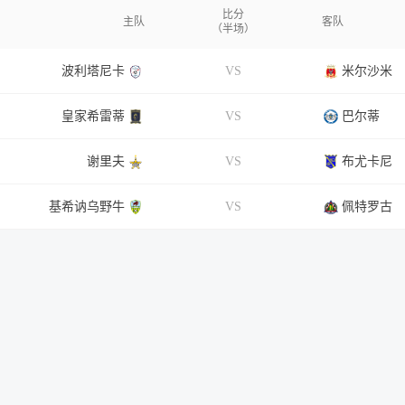
比分
主队
客队
（半场）
波利塔尼卡
VS
米尔沙米
皇家希雷蒂
VS
巴尔蒂
谢里夫
VS
布尤卡尼
基希讷乌野牛
VS
佩特罗古