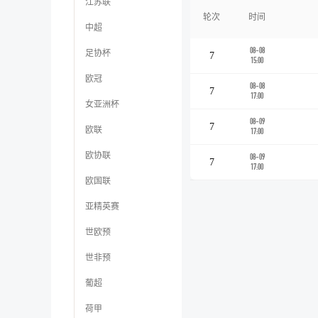
江苏联
轮次
时间
中超
08-08
足协杯
7
15:00
欧冠
08-08
7
17:00
女亚洲杯
08-09
7
欧联
17:00
欧协联
08-09
7
17:00
欧国联
亚精英赛
世欧预
世非预
葡超
荷甲