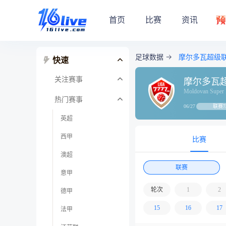
首页
比赛
资讯
足球数据
摩尔多瓦超级
快速
关注赛事
摩尔多瓦
Moldovan Super 
热门赛事
联赛7
06/27
英超
西甲
比赛
澳超
联赛
意甲
轮次
1
2
德甲
15
16
17
法甲