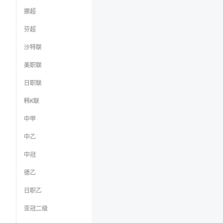
挪超
芬超
沙特联
美职联
日职联
韩K联
中甲
中乙
中冠
德乙
日职乙
亚冠二级