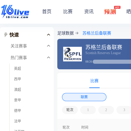
首页
比赛
资讯
晒
足球数据
苏格兰后备联赛
快速
关注赛事
苏格兰后备联赛
Scottish Reserves League
热门赛事
08/26
英超
西甲
比赛
澳超
联赛
意甲
轮次
1
2
3
德甲
法甲
轮次
时间