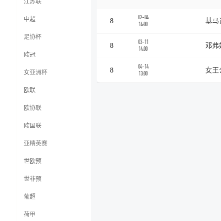
江苏联
02-04
中超
8
基马
14:00
足协杯
03-11
8
邓弗
14:00
欧冠
04-14
8
女王
女亚洲杯
13:00
欧联
欧协联
欧国联
亚精英赛
世欧预
世非预
葡超
荷甲