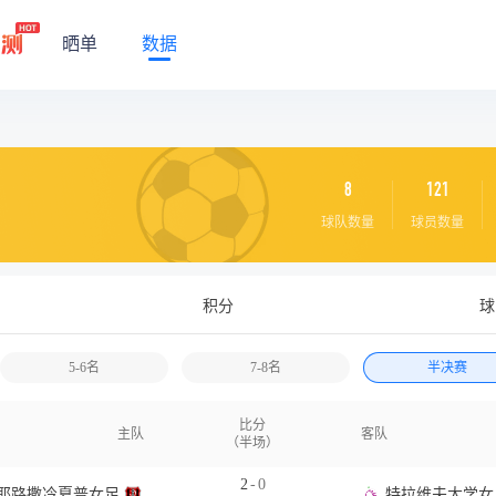
晒单
数据
8
121
球队数量
球员数量
积分
球
5-6名
7-8名
半决赛
比分
主队
客队
（半场）
2
-
0
耶路撒冷夏普女足
特拉维夫大学女