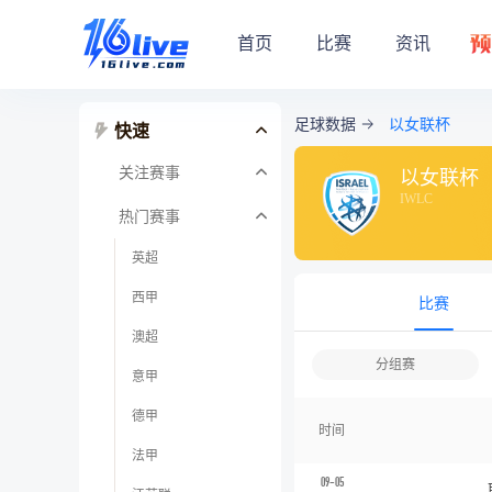
首页
比赛
资讯
足球数据
以女联杯
快速
关注赛事
以女联杯
IWLC
热门赛事
英超
西甲
比赛
澳超
分组赛
意甲
德甲
时间
法甲
09-05