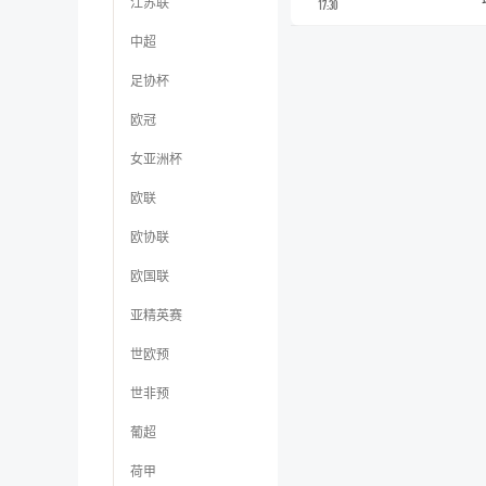
江苏联
17:30
中超
足协杯
欧冠
女亚洲杯
欧联
欧协联
欧国联
亚精英赛
世欧预
世非预
葡超
荷甲