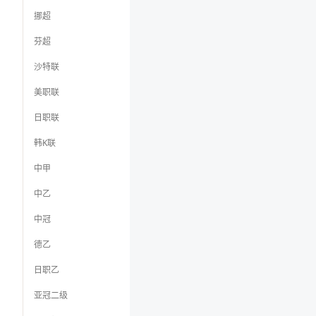
挪超
芬超
沙特联
美职联
日职联
韩K联
中甲
中乙
中冠
德乙
日职乙
亚冠二级