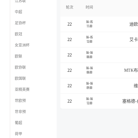
江苏联
轮次
时间
中超
06-05
足协杯
22
迪欧
11:00
欧冠
06-05
22
艾卡
12:00
女亚洲杯
06-06
22
欧联
08:00
欧协联
06-06
22
MTK布
08:00
欧国联
06-06
22
维
09:00
亚精英赛
06-06
世欧预
22
塞格德-
12:00
世非预
葡超
荷甲