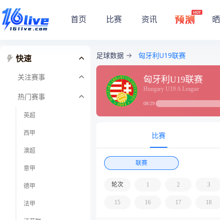
首页
比赛
资讯
晒
足球数据
匈牙利U19联赛
快速
关注赛事
匈牙利U19联赛
Hungary U19 A League
热门赛事
08/29
英超
西甲
比赛
澳超
联赛
意甲
轮次
1
2
3
德甲
15
16
17
18
法甲