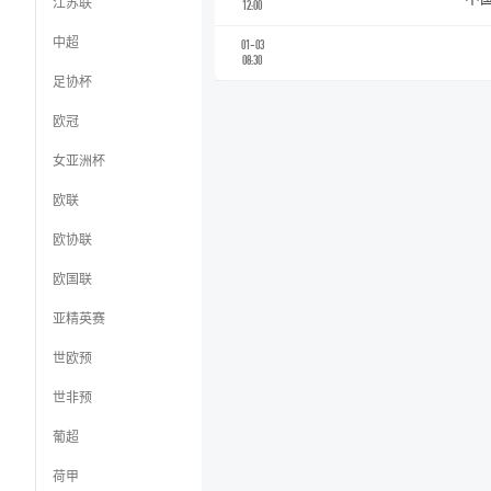
江苏联
12:00
中超
01-03
08:30
足协杯
欧冠
女亚洲杯
欧联
欧协联
欧国联
亚精英赛
世欧预
世非预
葡超
荷甲