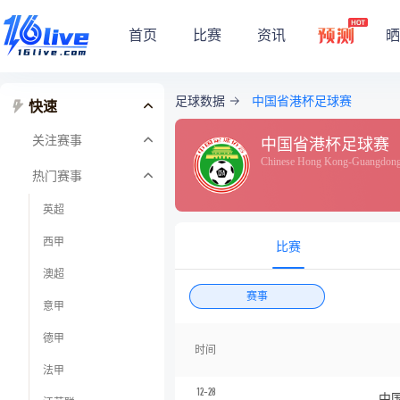
首页
比赛
资讯
晒
足球数据
中国省港杯足球赛
快速
关注赛事
中国省港杯足球赛
Chinese Hong Kong-Guangdon
热门赛事
英超
西甲
比赛
澳超
赛事
意甲
德甲
时间
法甲
12-28
中