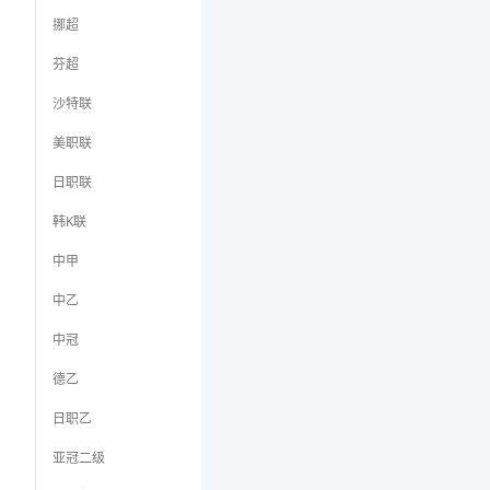
挪超
芬超
沙特联
美职联
日职联
韩K联
中甲
中乙
中冠
德乙
日职乙
亚冠二级