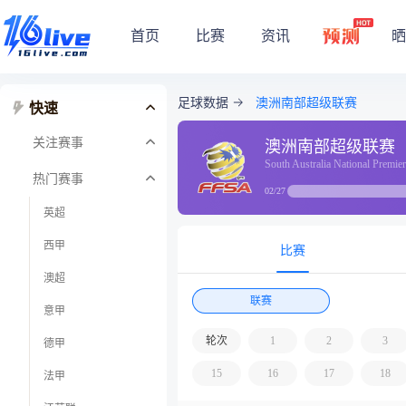
首页
比赛
资讯
晒
足球数据
澳洲南部超级联赛
快速
关注赛事
澳洲南部超级联赛
South Australia National Premie
热门赛事
02/27
英超
西甲
比赛
澳超
联赛
意甲
轮次
1
2
3
德甲
15
16
17
18
法甲