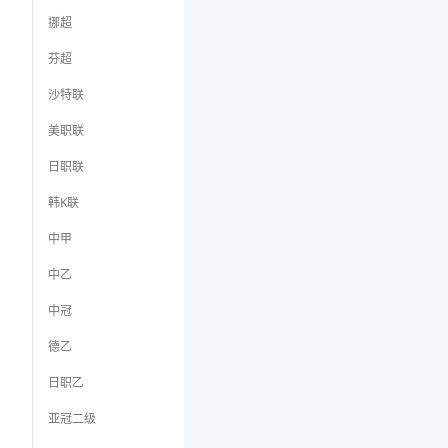
挪超
芬超
沙特联
美职联
日职联
韩K联
中甲
中乙
中冠
德乙
日职乙
亚冠二级