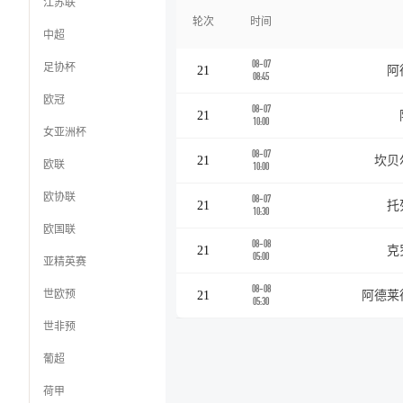
江苏联
轮次
时间
中超
08-07
足协杯
21
阿
08:45
欧冠
08-07
21
10:00
女亚洲杯
08-07
21
坎贝
欧联
10:00
欧协联
08-07
21
托
10:30
欧国联
08-08
21
克
05:00
亚精英赛
08-08
世欧预
21
阿德莱
05:30
世非预
葡超
荷甲