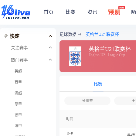
首页
比赛
资讯
晒
足球数据
英格兰U21联赛杯
快速
关注赛事
英格兰U21联赛杯
English U21 League Cup
热门赛事
英超
西甲
比赛
澳超
分组赛
十
意甲
德甲
时间
法甲
05-14
桑德