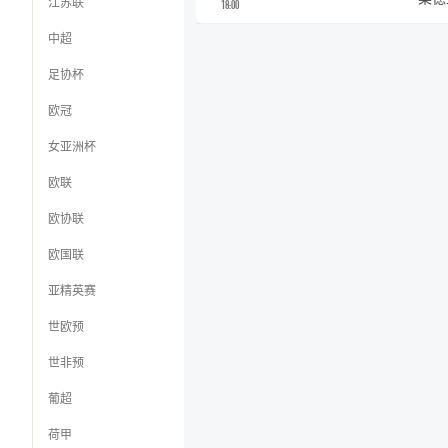
江苏联
18:00
中超
足协杯
欧冠
女亚洲杯
欧联
欧协联
欧国联
亚精英赛
世欧预
世非预
葡超
荷甲