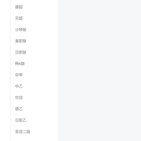
挪超
芬超
沙特联
美职联
日职联
韩K联
中甲
中乙
中冠
德乙
日职乙
亚冠二级